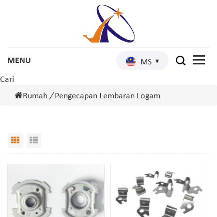
MS
Cari
Rumah
/
Pengecapan Lembaran Logam
Grid View
List View