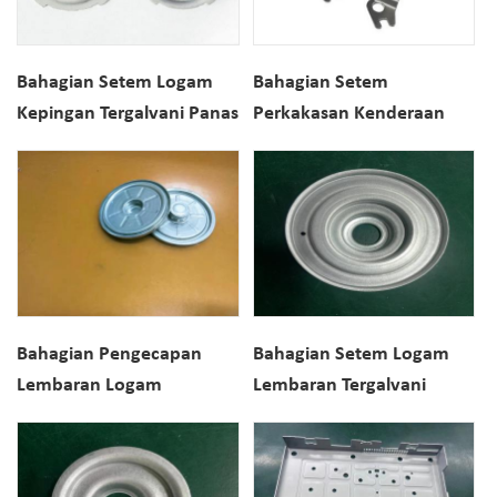
Bahagian Setem Logam
Bahagian Setem
Kepingan Tergalvani Panas
Perkakasan Kenderaan
Ketepatan Tinggi Penutup
Keluli Tahan Karat
Motor Setem Logam
Bahagian Pengecapan
Bahagian Setem Logam
Lembaran Logam
Lembaran Tergalvani
Bergalvani Untuk
Panas Ketepatan Tinggi
Komponen Enjin Motor
Madcap